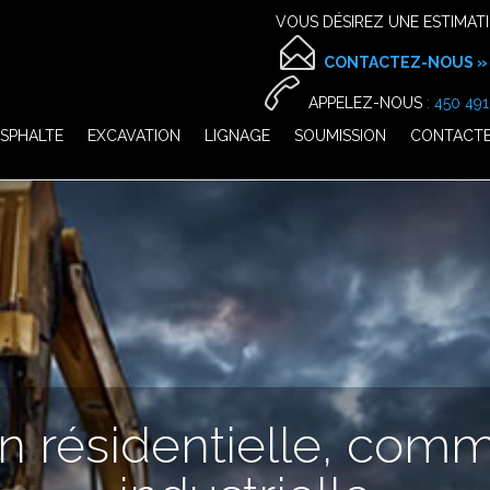
VOUS DÉSIREZ UNE ESTIMATI

CONTACTEZ-NOUS 

APPELEZ-NOUS
:
450 491
ASPHALTE
EXCAVATION
LIGNAGE
SOUMISSION
CONTACT
n résidentielle, comm