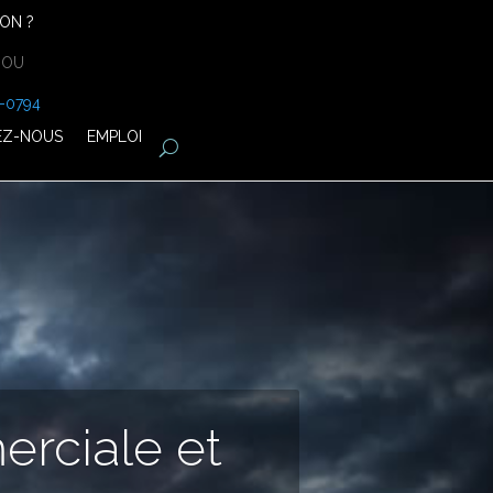
ON ?
»
OU
-0794
EZ-NOUS
EMPLOI
erciale et