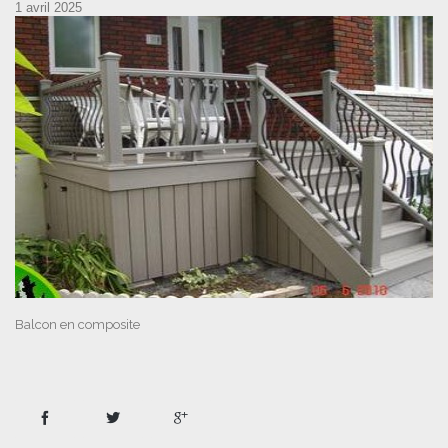
1 avril 2025
Balcon en composite


